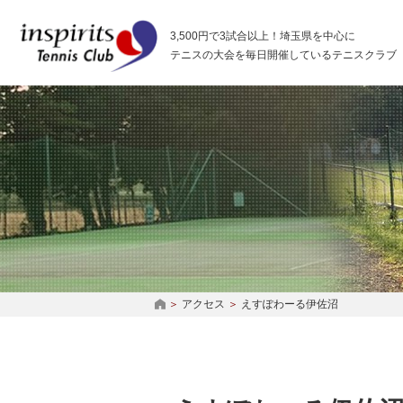
インスピリッツテニスクラブ
3,500円で3試合以上！埼玉県を中心に
テニスの大会を毎日開催しているテニスクラブ
アクセス
えすぽわーる伊佐沼
HOME