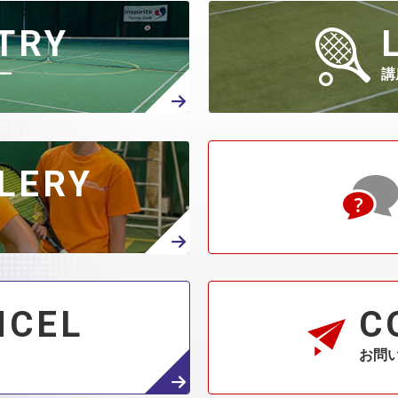
TRY
ー
講
LERY
NCEL
C
お問