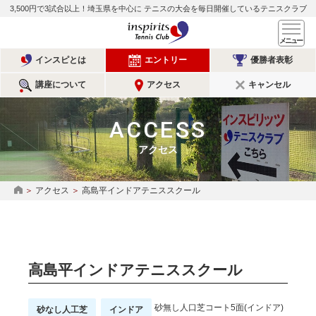
3,500円で3試合以上！埼玉県を中心に
テニスの大会を毎日開催しているテニスクラブ
インスピリッツテニスクラ
メ
インスピとは
エントリー
優勝者表彰
講座について
アクセス
キャンセル
ACCESS
アクセス
アクセス
高島平インドアテニススクール
HOME
高島平インドアテニススクール
砂無し人口芝コート5面(インドア)
砂なし人工芝
インドア