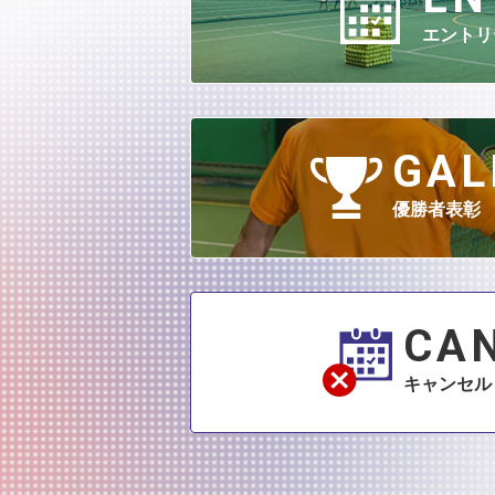
エントリ
GAL
優勝者表彰
CA
キャンセル