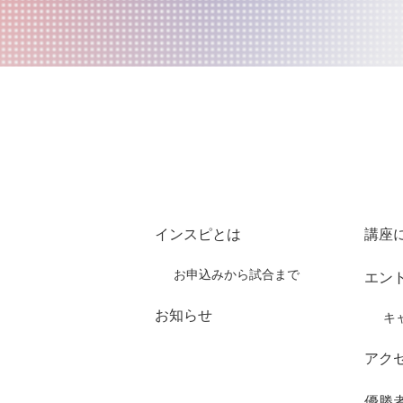
インスピとは
講座
お申込みから試合まで
エン
お知らせ
キ
アク
優勝