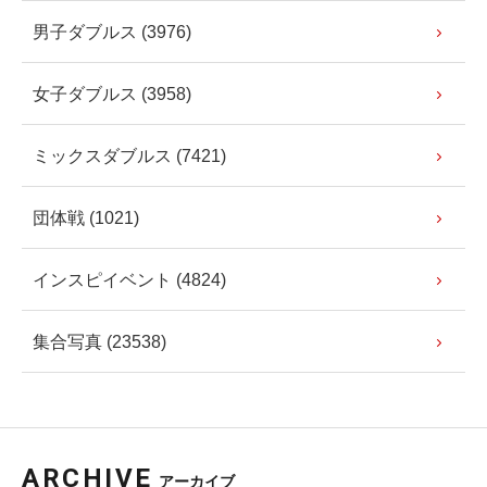
男子ダブルス (3976)
女子ダブルス (3958)
ミックスダブルス (7421)
団体戦 (1021)
インスピイベント (4824)
集合写真 (23538)
ARCHIVE
アーカイブ