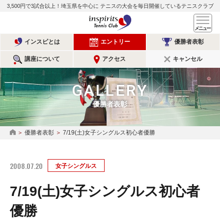
3,500円で3試合以上！埼玉県を中心に
テニスの大会を毎日開催しているテニスクラブ
インスピリッツテニスクラ
メ
インスピとは
エントリー
優勝者表彰
講座について
アクセス
キャンセル
GALLERY
優勝者表彰
優勝者表彰
7/19(土)女子シングルス初心者優勝
HOME
2008.07.20
女子シングルス
7/19(土)女子シングルス初心者
優勝