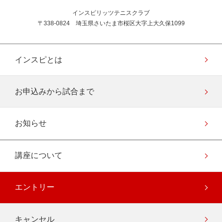
インスピリッツテニスクラブ
〒338-0824 埼玉県さいたま市桜区大字上大久保1099
インスピとは
お申込みから試合まで
お知らせ
講座について
エントリー
キャンセル