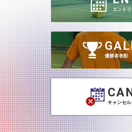
エントリ
GAL
優勝者表彰
CA
キャンセル