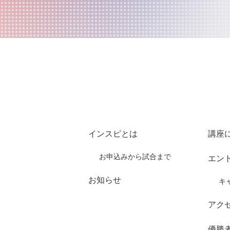
インスピとは
講座
お申込みから試合まで
エン
お知らせ
キ
アク
優勝