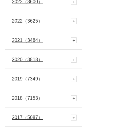
2023
6月
11月
12月
（3600）
(227)
(353)
(341)
2022
5月
10月
11月
12月
（3625）
(406)
(250)
(312)
(330)
2021
4月
9月
10月
11月
12月
（3484）
(309)
(293)
(282)
(309)
(337)
2020
3月
8月
9月
10月
11月
12月
（3818）
(345)
(313)
(303)
(279)
(281)
(297)
2019
2月
7月
8月
9月
10月
11月
12月
（7349）
(290)
(307)
(286)
(305)
(339)
(309)
(278)
2018
1月
6月
7月
8月
9月
10月
11月
12月
（7153）
(343)
(273)
(282)
(304)
(262)
(294)
(308)
(643)
2017
5月
6月
7月
8月
9月
10月
11月
12月
（5087）
(281)
(282)
(316)
(277)
(281)
(230)
(448)
(676)