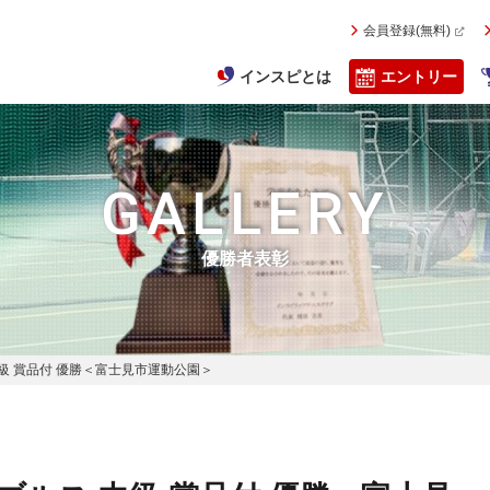
会員登録(無料)
インスピとは
エントリー
GALLERY
優勝者表彰
 中級 賞品付 優勝＜富士見市運動公園＞