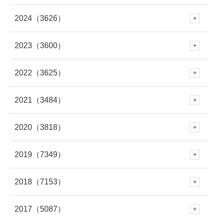
2024
（3626）
12月
(288)
7月
(289)
2023
（3600）
12月
(341)
11月
(353)
6月
(227)
2022
（3625）
12月
(330)
11月
(312)
10月
(250)
5月
(406)
2021
（3484）
12月
(337)
11月
(309)
10月
(282)
9月
(293)
4月
(309)
2020
（3818）
12月
(297)
11月
(281)
10月
(279)
9月
(303)
8月
(313)
3月
(345)
2019
（7349）
12月
(278)
11月
(309)
10月
(339)
9月
(305)
8月
(286)
7月
(307)
2018
（7153）
2月
(290)
12月
(643)
11月
(308)
10月
(294)
9月
(262)
8月
(304)
7月
(282)
2017
（5087）
6月
(273)
12月
(676)
1月
(343)
11月
(448)