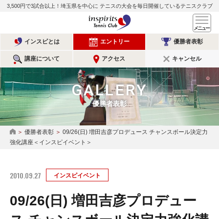
3,500円で3試合以上！埼玉県を中心に
テニスの大会を毎日開催しているテニスクラブ
インスピリッツテニスクラ
メ
インスピとは
エントリー
優勝者表彰
講座について
アクセス
キャンセル
GALLERY
優勝者表彰
優勝者表彰
09/26(日) 増田吉彦プロデュース チャンスボール決定力
HOME
強化講座＜インスピイベント＞
2010.09.27
インスピイベント
09/26(日) 増田吉彦プロデュー