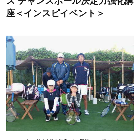
ス チャンスボール決定力強化講
座＜インスピイベント＞