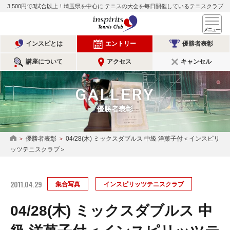
3,500円で3試合以上！埼玉県を中心に
テニスの大会を毎日開催しているテニスクラブ
インスピリッツテニスクラ
メ
インスピとは
エントリー
優勝者表彰
講座について
アクセス
キャンセル
GALLERY
優勝者表彰
優勝者表彰
04/28(木) ミックスダブルス 中級 洋菓子付＜インスピリ
HOME
ッツテニスクラブ＞
2011.04.29
集合写真
インスピリッツテニスクラブ
04/28(木) ミックスダブルス 中