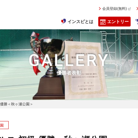
会員登録(無料)
インスピとは
エントリー
GALLERY
優勝者表彰
初級 優勝＜秋ヶ瀬公園＞
園