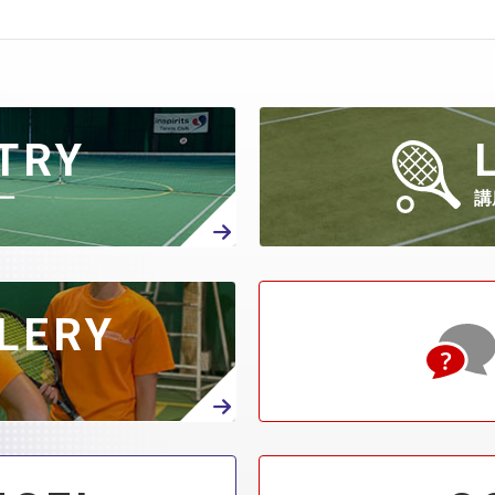
TRY
ー
講
LERY