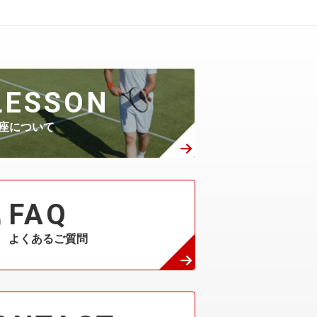
1月
2月
3月
4月
5月
6月
7月
(522)
(408)
(314)
(295)
(313)
(130)
(65)
1月
2月
3月
4月
5月
6月
(384)
(336)
(270)
(208)
(139)
(60)
LESSON
1月
2月
3月
4月
5月
(418)
(271)
(230)
(144)
(32)
座について
1月
2月
3月
4月
(374)
(179)
(139)
(45)
1月
2月
3月
(231)
(109)
(76)
FAQ
よくあるご質問
1月
2月
(132)
(68)
1月
(42)