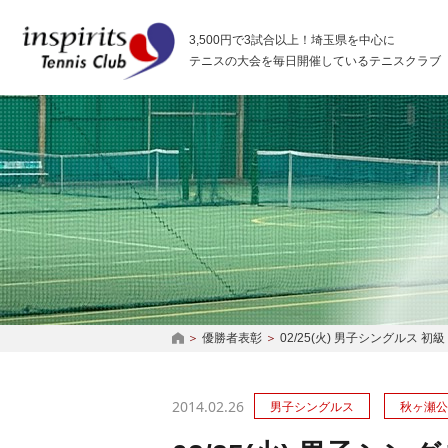
インスピリッツテニスクラブ
3,500円で3試合以上！埼玉県を中心に
テニスの大会を毎日開催しているテニスクラブ
優勝者表彰
02/25(火) 男子シングルス 
HOME
2014.02.26
男子シングルス
秋ヶ瀬公