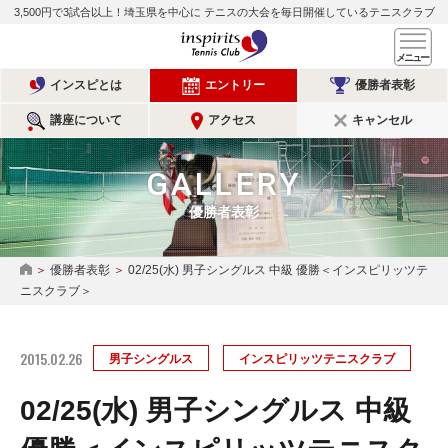
3,500円で3試合以上！埼玉県を中心に
テニスの大会を毎日開催しているテニスクラブ
インスピリッツテニスクラ
メ
インスピとは
エントリー
優勝者表彰
講座について
アクセス
キャンセル
GALLERY
優勝者表彰
優勝者表彰
02/25(水) 男子シングルス 中級 優勝＜インスピリッツテ
HOME
ニスクラブ＞
2015.02.26
男子シングルス
インスピリッツテニスクラブ
02/25(水) 男子シングルス 中級