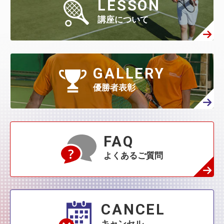
LESSON
6月
(130)
5月
(313)
4月
(295)
3月
(314)
講座について
2月
(408)
1月
(522)
6月
(60)
5月
(139)
4月
(208)
3月
(270)
2月
(336)
1月
(384)
5月
(32)
4月
(144)
GALLERY
3月
(230)
2月
(271)
1月
(418)
優勝者表彰
4月
(45)
3月
(139)
2月
(179)
1月
(374)
3月
(76)
2月
(109)
FAQ
1月
(231)
よくあるご質問
2月
(68)
1月
(132)
1月
(42)
CANCEL
キャンセル