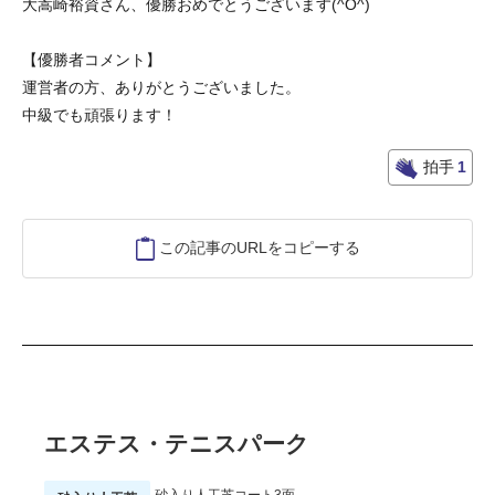
大嵩崎裕資さん、優勝おめでとうございます(^O^)
【優勝者コメント】
運営者の方、ありがとうございました。
中級でも頑張ります！
拍手
1
この記事のURLをコピーする
エステス・テニスパーク