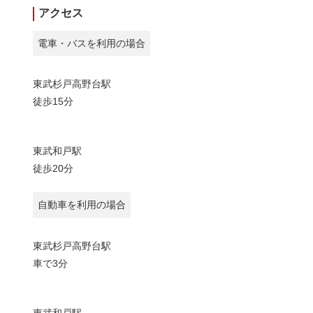
アクセス
電車・バスを利用の場合
東武杉戸高野台駅
徒歩15分
東武和戸駅
徒歩20分
自動車を利用の場合
東武杉戸高野台駅
車で3分
東武和戸駅