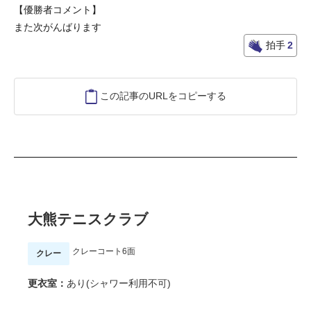
【優勝者コメント】
また次がんばります
拍手
2
この記事のURLをコピーする
大熊テニスクラブ
クレーコート6面
クレー
更衣室：
あり(シャワー利用不可)