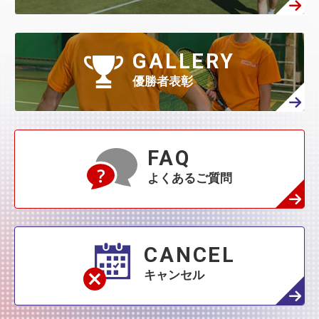
6月
(60)
5月
(139)
4月
(208)
3月
(270)
2月
(336)
1月
(384)
5月
(32)
4月
(144)
GALLERY
3月
(230)
2月
(271)
1月
(418)
優勝者表彰
4月
(45)
3月
(139)
2月
(179)
1月
(374)
3月
(76)
2月
(109)
FAQ
1月
(231)
よくあるご質問
2月
(68)
1月
(132)
1月
(42)
CANCEL
キャンセル