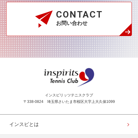
CONTACT
お問い合わせ
インスピリッツテニス
インスピリッツテニスクラブ
〒338-0824 埼玉県さいたま市桜区大字上大久保1099
インスピとは