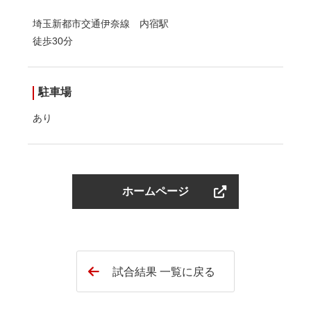
埼玉新都市交通伊奈線 内宿駅
徒歩30分
駐車場
あり
ホームページ
試合結果 一覧に戻る