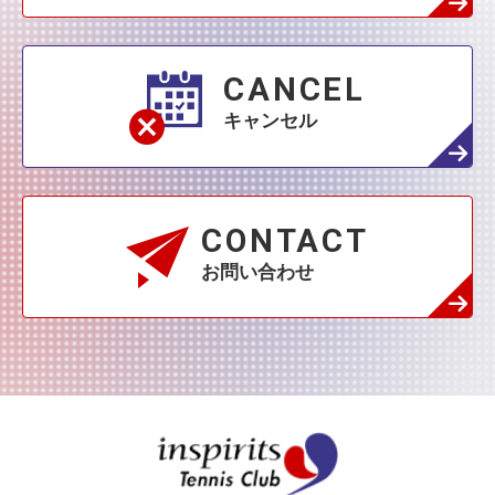
1月
(42)
CANCEL
キャンセル
CONTACT
お問い合わせ
インスピリッツテニス