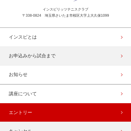
インスピリッツテニスクラブ
〒338-0824 埼玉県さいたま市桜区大字上大久保1099
インスピとは
お申込みから試合まで
お知らせ
講座について
エントリー