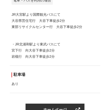
電車・バスを利用の場合
JR大宮駅より国際観光バスにて
大谷県営住宅行 大谷下車徒歩2分
東部リサイクルセンター行 大谷下車徒歩2分
・JR北浦和駅より東武バスにて
宮下行 向大谷下車徒歩2分
岩槻行 向大谷下車徒歩2分
駐車場
あり
ホームページ