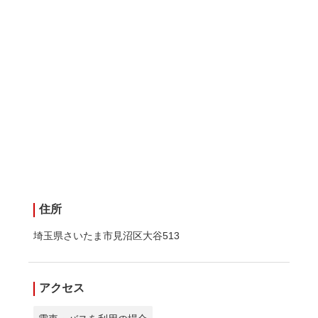
住所
埼玉県さいたま市見沼区大谷513
アクセス