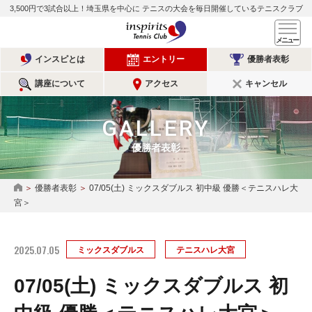
3,500円で3試合以上！埼玉県を中心に
テニスの大会を毎日開催しているテニスクラブ
インスピリッツテニスクラ
メ
インスピとは
エントリー
優勝者表彰
講座について
アクセス
キャンセル
GALLERY
優勝者表彰
優勝者表彰
07/05(土) ミックスダブルス 初中級 優勝＜テニスハレ大
HOME
宮＞
2025.07.05
ミックスダブルス
テニスハレ大宮
07/05(土) ミックスダブルス 初