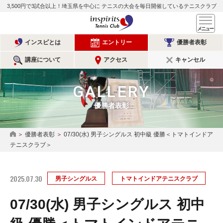
3,500円で3試合以上！埼玉県を中心に
テニスの大会を毎日開催しているテニスクラブ
インスピリッツテニスクラ
メ
インスピとは
エントリー
優勝者表彰
講座について
アクセス
キャンセル
GALLERY
優勝者表彰
優勝者表彰
07/30(水) 男子シングルス 初中級 優勝＜トマトインドア
HOME
テニスクラブ＞
2025.07.30
男子シングルス
トマトインドアテニスクラブ
07/30(水) 男子シングルス 初中