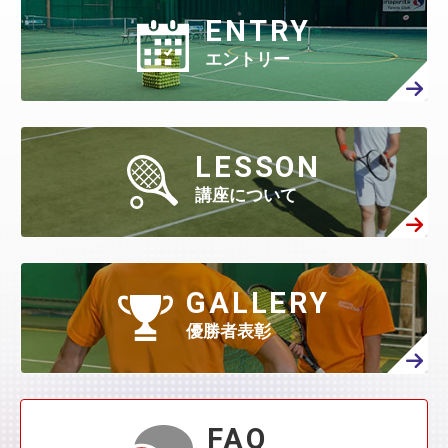
5月
(512)
4月
(447)
ENTRY
3月
(443)
9月
(87)
2月
(398)
8月
(167)
1月
(466)
7月
(306)
6月
(297)
エントリー
5月
(408)
4月
(402)
3月
(410)
2月
(360)
8月
(40)
1月
(438)
7月
(158)
6月
(294)
5月
(301)
4月
(386)
3月
(461)
2月
(277)
1月
(482)
7月
(65)
LESSON
6月
(130)
5月
(313)
4月
(295)
3月
(314)
講座について
2月
(408)
1月
(522)
6月
(60)
5月
(139)
4月
(208)
3月
(270)
2月
(336)
1月
(384)
5月
(32)
4月
(144)
GALLERY
3月
(230)
2月
(271)
1月
(418)
優勝者表彰
4月
(45)
3月
(139)
2月
(179)
1月
(374)
3月
(76)
2月
(109)
FAQ
1月
(231)