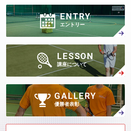
2月
(424)
8月
(366)
1月
(454)
7月
(351)
6月
(346)
5月
(512)
4月
(447)
ENTRY
3月
(443)
9月
(87)
2月
(398)
8月
(167)
1月
(466)
7月
(306)
6月
(297)
エントリー
5月
(408)
4月
(402)
3月
(410)
2月
(360)
8月
(40)
1月
(438)
7月
(158)
6月
(294)
5月
(301)
4月
(386)
3月
(461)
2月
(277)
1月
(482)
7月
(65)
LESSON
6月
(130)
5月
(313)
4月
(295)
3月
(314)
講座について
2月
(408)
1月
(522)
6月
(60)
5月
(139)
4月
(208)
3月
(270)
2月
(336)
1月
(384)
5月
(32)
4月
(144)
GALLERY
3月
(230)
2月
(271)
1月
(418)
優勝者表彰
4月
(45)
3月
(139)
2月
(179)
1月
(374)
3月
(76)