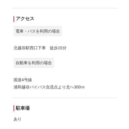
アクセス
電車・バスを利用の場合
北越谷駅西口下車 徒歩15分
自動車を利用の場合
国道4号線
浦和越谷バイパス合流点より北へ300ｍ
駐車場
あり