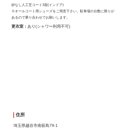
砂なし人工芝コート3面(インドア)
※オールコート用シューズをご用意下さい。駐車場の台数に限りが
あるので乗り合わせでお願いします。
更衣室：
あり(シャワー利用不可)
住所
埼玉県越谷市南荻島79-1