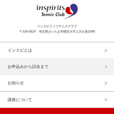
インスピリッツテニス
インスピリッツテニスクラブ
〒338-0824 埼玉県さいたま市桜区大字上大久保1099
インスピとは
お申込みから試合まで
お知らせ
講座について