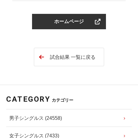
ホームページ
試合結果 一覧に戻る
CATEGORY
カテゴリー
男子シングルス (24558)
女子シングルス (7433)