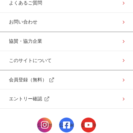
よくあるご質問
お問い合わせ
協賛・協力企業
このサイトについて
会員登録（無料）
エントリー確認
公式Instagramページ
公式facebookページ
公式Youtubeページ