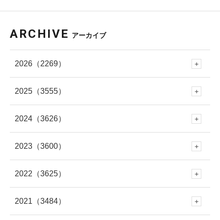
ARCHIVE
アーカイブ
2026
（2269）
2025
（3555）
8月
(60)
2024
（3626）
12月
(288)
7月
(289)
2023
（3600）
12月
(341)
11月
(353)
6月
(227)
2022
（3625）
12月
(330)
11月
(312)
10月
(250)
5月
(406)
2021
（3484）
12月
(337)
11月
(309)
10月
(282)
9月
(293)