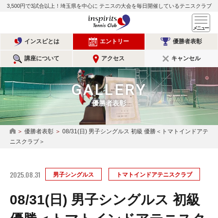
3,500円で3試合以上！埼玉県を中心に
テニスの大会を毎日開催しているテニスクラブ
インスピリッツテニスクラ
メ
インスピとは
エントリー
優勝者表彰
講座について
アクセス
キャンセル
GALLERY
優勝者表彰
優勝者表彰
08/31(日) 男子シングルス 初級 優勝＜トマトインドアテ
HOME
ニスクラブ＞
2025.08.31
男子シングルス
トマトインドアテニスクラブ
08/31(日) 男子シングルス 初級