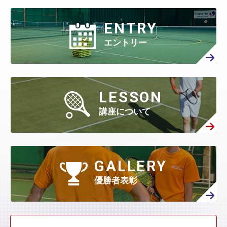
2月
(424)
8月
(366)
1月
(454)
7月
(351)
6月
(346)
5月
(512)
4月
(447)
ENTRY
3月
(443)
9月
(87)
2月
(398)
8月
(167)
1月
(466)
7月
(306)
6月
(297)
エントリー
5月
(408)
4月
(402)
3月
(410)
2月
(360)
8月
(40)
1月
(438)
7月
(158)
6月
(294)
5月
(301)
4月
(386)
3月
(461)
2月
(277)
1月
(482)
7月
(65)
LESSON
6月
(130)
5月
(313)
4月
(295)
3月
(314)
講座について
2月
(408)
1月
(522)
6月
(60)
5月
(139)
4月
(208)
3月
(270)
2月
(336)
1月
(384)
5月
(32)
4月
(144)
GALLERY
3月
(230)
2月
(271)
1月
(418)
優勝者表彰
4月
(45)
3月
(139)
2月
(179)
1月
(374)
3月
(76)