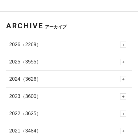
ARCHIVE
アーカイブ
2026
（2269）
2025
（3555）
8月
(60)
2024
（3626）
12月
(288)
7月
(289)
2023
（3600）
12月
(341)
11月
(353)
6月
(227)
2022
（3625）
12月
(330)
11月
(312)
10月
(250)
5月
(406)
2021
（3484）
12月
(337)
11月
(309)