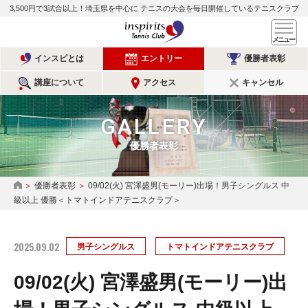
3,500円で3試合以上！埼玉県を中心に
テニスの大会を毎日開催しているテニスクラブ
インスピリッツテニスクラ
メ
インスピとは
エントリー
優勝者表彰
講座について
アクセス
キャンセル
GALLERY
優勝者表彰
優勝者表彰
09/02(火) 宮澤盛男(モーリー)出場！男子シングルス 中
HOME
級以上 優勝＜トマトインドアテニスクラブ＞
2025.09.02
男子シングルス
トマトインドアテニスクラブ
09/02(火) 宮澤盛男(モーリー)出