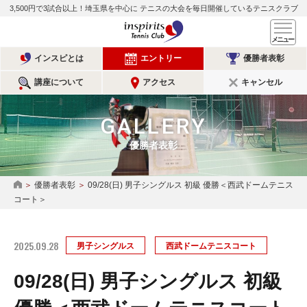
3,500円で3試合以上！埼玉県を中心に
テニスの大会を毎日開催しているテニスクラブ
インスピリッツテニスクラ
メ
インスピとは
エントリー
優勝者表彰
講座について
アクセス
キャンセル
GALLERY
優勝者表彰
優勝者表彰
09/28(日) 男子シングルス 初級 優勝＜西武ドームテニス
HOME
コート＞
2025.09.28
男子シングルス
西武ドームテニスコート
09/28(日) 男子シングルス 初級