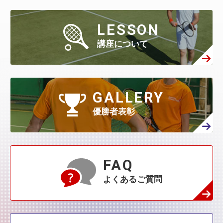
6月
(294)
5月
(301)
4月
(386)
3月
(461)
2月
(277)
1月
(482)
7月
(65)
LESSON
6月
(130)
5月
(313)
4月
(295)
3月
(314)
講座について
2月
(408)
1月
(522)
6月
(60)
5月
(139)
4月
(208)
3月
(270)
2月
(336)
1月
(384)
5月
(32)
4月
(144)
GALLERY
3月
(230)
2月
(271)
1月
(418)
優勝者表彰
4月
(45)
3月
(139)
2月
(179)
1月
(374)
3月
(76)
2月
(109)
FAQ
1月
(231)
よくあるご質問
2月
(68)
1月
(132)
1月
(42)