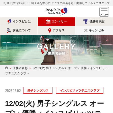
3,500円で3試合以上！埼玉県を中心に
テニスの大会を毎日開催しているテニスクラブ
インスピリッツテニスクラ
メ
インスピとは
エントリー
優勝者表彰
講座について
アクセス
キャンセル
GALLERY
優勝者表彰
優勝者表彰
12/02(火) 男子シングルス オープン 優勝＜インスピリッ
HOME
ツテニスクラブ＞
2025.12.02
男子シングルス
インスピリッツテニスクラブ
12/02(火) 男子シングルス オー