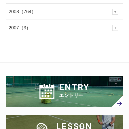
4月
(722)
10月
(354)
2月
(652)
9月
(409)
2月
(309)
8月
(445)
1月
(316)
7月
(418)
2008
（764）
6月
(383)
12月
(213)
5月
(479)
11月
(316)
4月
(712)
10月
(353)
3月
(657)
9月
(365)
1月
(619)
8月
(460)
1月
(275)
7月
(408)
2007
（3）
6月
(417)
12月
(79)
5月
(548)
11月
(50)
4月
(371)
10月
(261)
3月
(539)
9月
(358)
2月
(577)
8月
(458)
7月
(481)
6月
(310)
12月
(3)
5月
(578)
11月
(86)
4月
(401)
10月
(27)
3月
(415)
9月
(299)
2月
(457)
8月
(309)
1月
(707)
7月
(390)
6月
(401)
5月
(471)
4月
(388)
10月
(84)
3月
(440)
9月
(199)
2月
(424)
8月
(366)
1月
(454)
7月
(351)
6月
(346)
5月
(512)
4月
(447)
ENTRY
3月
(443)
9月
(87)
2月
(398)
8月
(167)
1月
(466)
7月
(306)
6月
(297)
エントリー
5月
(408)
4月
(402)
3月
(410)
2月
(360)
8月
(40)
1月
(438)
7月
(158)
6月
(294)
5月
(301)
4月
(386)
3月
(461)
2月
(277)
1月
(482)
7月
(65)
LESSON
6月
(130)
5月
(313)