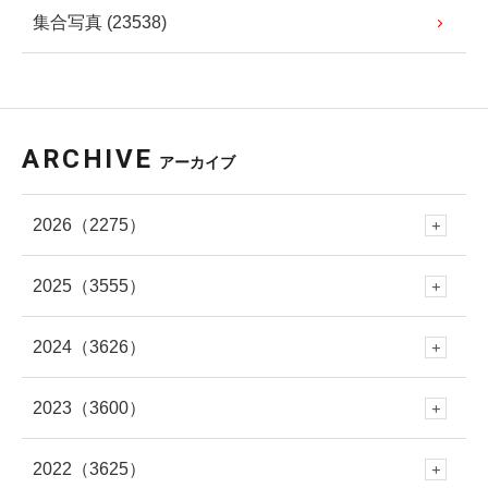
集合写真 (23538)
ARCHIVE
アーカイブ
2026
（2275）
2025
（3555）
8月
(66)
2024
（3626）
12月
(288)
7月
(289)
2023
（3600）
12月
(341)
11月
(353)
6月
(227)
2022
（3625）
12月
(330)
11月
(312)