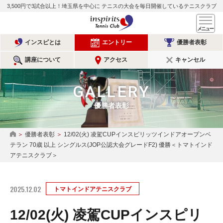
3,500円で3試合以上！埼玉県を中心に
テニスの大会を毎日開催しているテニスクラブ
インスピリッツテニスクラ
メ
インスピとは
エントリー
優勝者表彰
講座について
アクセス
キャンセル
GALLERY
優勝者表彰
優勝者表彰
12/02(火) 凌駕CUPインスピリッツインドアオープンベ
HOME
テラン 70歳 以上 シングルス(JOP公認大会グレードF2) 優勝＜トマトインド
アテニスクラブ＞
2025.12.02
トマトインドアテニスクラブ
12/02(火) 凌駕CUPインスピリ