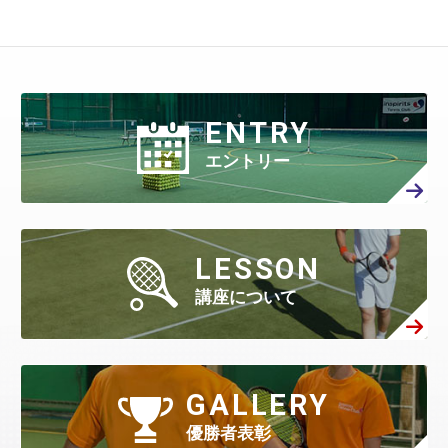
4月
(401)
10月
(27)
3月
(415)
9月
(299)
2月
(457)
8月
(309)
1月
(707)
7月
(390)
6月
(401)
5月
(471)
4月
(388)
10月
(84)
3月
(440)
9月
(199)
2月
(424)
8月
(366)
1月
(454)
7月
(351)
6月
(346)
5月
(512)
4月
(447)
ENTRY
3月
(443)
9月
(87)
2月
(398)
8月
(167)
1月
(466)
7月
(306)
6月
(297)
エントリー
5月
(408)
4月
(402)
3月
(410)
2月
(360)
8月
(40)
1月
(438)
7月
(158)
6月
(294)
5月
(301)
4月
(386)
3月
(461)
2月
(277)
1月
(482)
7月
(65)
LESSON
6月
(130)
5月
(313)
4月
(295)
3月
(314)
講座について
2月
(408)
1月
(522)
6月
(60)
5月
(139)
4月
(208)
3月
(270)
2月
(336)
1月
(384)
5月
(32)
4月
(144)
GALLERY
3月
(230)
2月
(271)
1月
(418)
優勝者表彰