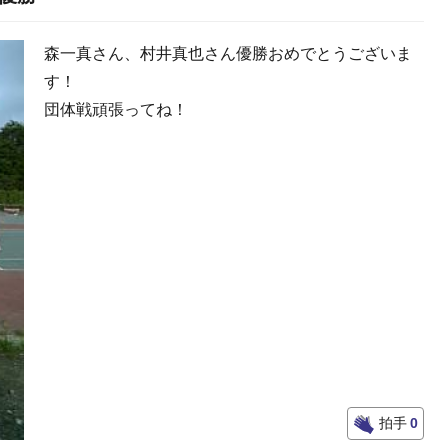
森一真さん、村井真也さん優勝おめでとうございま
す！
団体戦頑張ってね！
拍手
0