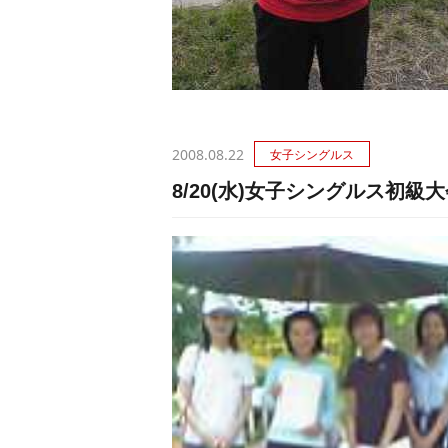
2008.08.22
女子シングルス
8/20(水)女子シングルス初級