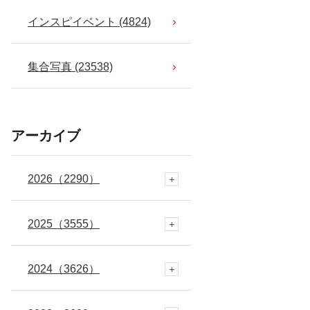
インスピイベント (4824)
集合写真 (23538)
アーカイブ
2026
（2290）
2025
8月
（3555）
(81)
2024
7月
12月
（3626）
(289)
(288)