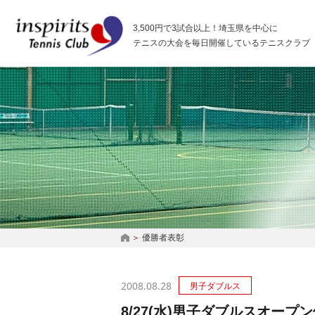
インスピリッツテニスクラブ
3,500円で3試合以上！埼玉県を中心に
テニスの大会を毎日開催しているテニスクラブ
優勝者表彰
HOME
2008.08.28
男子ダブルス
8/27(水)男子ダブルスオープ