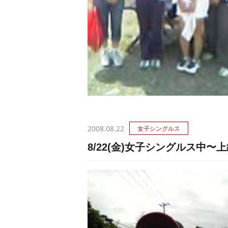
2008.08.22
女子シングルス
8/22(金)女子シングルス中〜