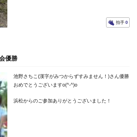
拍手
0
大会優勝
池野さちこ(漢字がみつからずすみません！)さん優勝
おめでとうございますo(^-^)o
浜松からのご参加ありがとうございました！