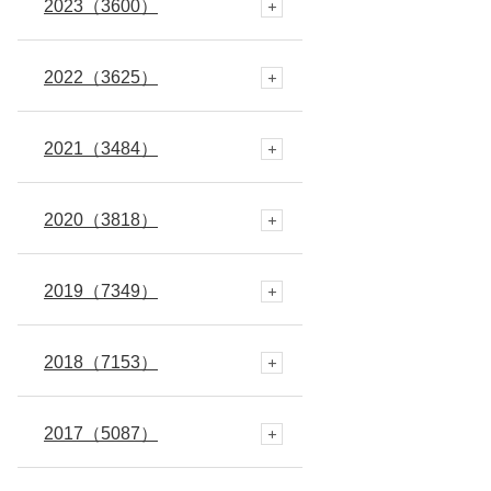
2023
6月
11月
12月
（3600）
(227)
(353)
(341)
2022
5月
10月
11月
12月
（3625）
(406)
(250)
(312)
(330)
2021
4月
9月
10月
11月
12月
（3484）
(309)
(293)
(282)
(309)
(337)
2020
3月
8月
9月
10月
11月
12月
（3818）
(345)
(313)
(303)
(279)
(281)
(297)
2019
2月
7月
8月
9月
10月
11月
12月
（7349）
(290)
(307)
(286)
(305)
(339)
(309)
(278)
2018
1月
6月
7月
8月
9月
10月
11月
12月
（7153）
(343)
(273)
(282)
(304)
(262)
(294)
(308)
(643)
2017
5月
6月
7月
8月
9月
10月
11月
12月
（5087）
(281)
(282)
(316)
(277)
(281)
(230)
(448)
(676)