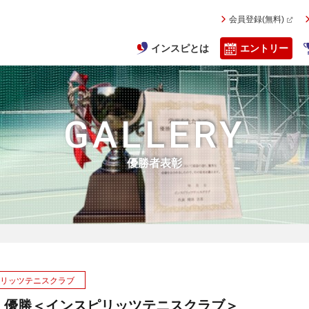
会員登録(無料)
インスピとは
エントリー
GALLERY
優勝者表彰
リッツテニスクラブ
 初級 優勝＜インスピリッツテニスクラブ＞