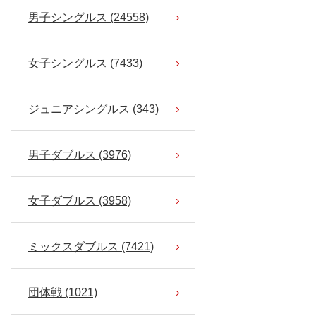
男子シングルス (24558)
女子シングルス (7433)
ジュニアシングルス (343)
男子ダブルス (3976)
女子ダブルス (3958)
ミックスダブルス (7421)
団体戦 (1021)