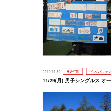
2010.11.30
集合写真
インスピリッツ
11/29(月) 男子シングルス