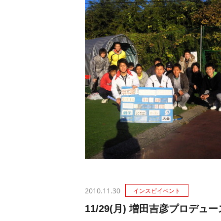
2010.11.30
インスピイベント
11/29(月) 増田吉彦プロ