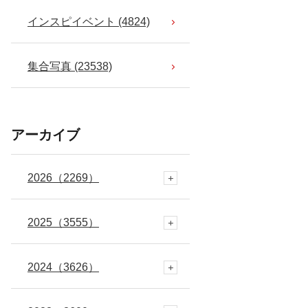
インスピイベント (4824)
集合写真 (23538)
アーカイブ
2026
（2269）
2025
8月
（3555）
(60)
2024
7月
12月
（3626）
(289)
(288)