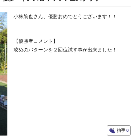
小林航也さん、優勝おめでとうございます！！
【優勝者コメント】
攻めのパターンを２回位試す事が出来ました！
拍手
0