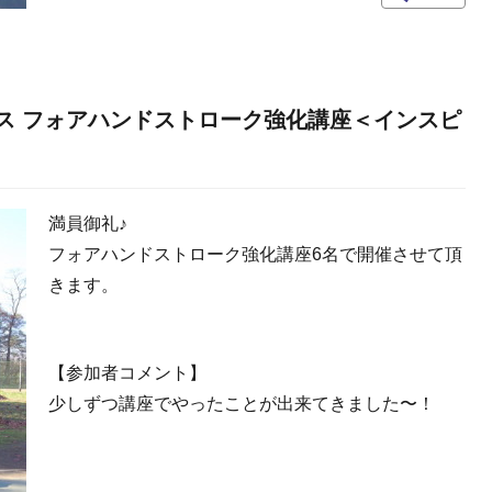
デュース フォアハンドストローク強化講座＜インスピ
満員御礼♪
フォアハンドストローク強化講座6名で開催させて頂
きます。
【参加者コメント】
少しずつ講座でやったことが出来てきました〜！