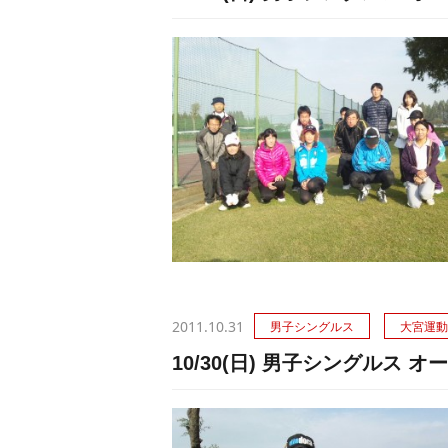
2011.10.31
男子シングルス
大宮運動
10/30(日) 男子シングルス 