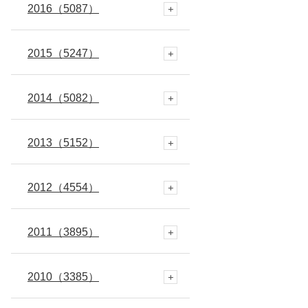
2016
4月
5月
6月
7月
8月
9月
10月
11月
12月
（5087）
(264)
(334)
(249)
(320)
(279)
(258)
(419)
(614)
(504)
2015
3月
4月
5月
6月
7月
8月
9月
10月
11月
12月
（5247）
(297)
(312)
(308)
(250)
(295)
(361)
(695)
(570)
(459)
(485)
2014
2月
3月
4月
5月
6月
7月
8月
9月
10月
11月
12月
（5082）
(301)
(312)
(279)
(362)
(253)
(208)
(686)
(542)
(264)
(387)
(466)
2013
1月
2月
3月
4月
5月
6月
7月
8月
9月
10月
11月
12月
（5152）
(335)
(261)
(272)
(263)
(345)
(223)
(529)
(663)
(365)
(454)
(412)
(483)
2012
1月
2月
3月
4月
4月
6月
7月
8月
9月
10月
11月
12月
（4554）
(319)
(309)
(319)
(279)
(95)
(578)
(708)
(446)
(328)
(438)
(433)
(471)
2011
1月
2月
3月
3月
5月
6月
7月
8月
9月
10月
11月
12月
（3895）
(340)
(299)
(268)
(586)
(688)
(545)
(477)
(378)
(391)
(395)
(414)
(391)
2010
1月
2月
2月
4月
5月
6月
7月
8月
9月
10月
11月
12月
（3385）
(316)
(309)
(652)
(722)
(673)
(417)
(447)
(454)
(481)
(349)
(388)
(381)