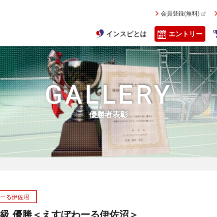
会員登録(無料)
インスピとは
エントリー
GALLERY
優勝者表彰
ーる伊佐沼
 初中級 優勝＜えすぽわーる伊佐沼＞