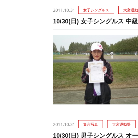
2011.10.31
女子シングルス
大宮運動
10/30(日) 女子シングルス 
2011.10.31
集合写真
大宮運動場
10/30(日) 男子シングルス