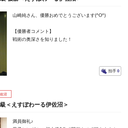
山崎純さん、優勝おめでとうございます(^O^)
【優勝者コメント】
戦術の奥深さを知りました！
拍手
0
佐沼
 初中級＜えすぽわーる伊佐沼＞
満員御礼♪