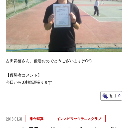
古田昴啓さん、優勝おめでとうございます(^O^)
【優勝者コメント】
今日から3連戦頑張ります！
拍手
0
2013.01.31
集合写真
インスピリッツテニスクラブ