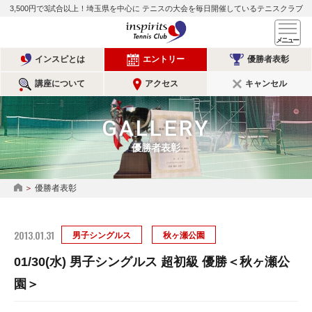
3,500円で3試合以上！埼玉県を中心に
テニスの大会を毎日開催しているテニスクラブ
インスピリッツテニスクラ
メ
インスピとは
エントリー
優勝者表彰
講座について
アクセス
キャンセル
GALLERY
優勝者表彰
優勝者表彰
HOME
2013.01.31
男子シングルス
秋ヶ瀬公園
01/30(水) 男子シングルス 超初級 優勝＜秋ヶ瀬公
園＞