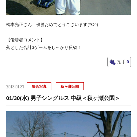
松本光正さん、優勝おめでとうございます(^O^)
【優勝者コメント】
落とした合計3ゲームをしっかり反省！
拍手
0
2013.01.31
集合写真
秋ヶ瀬公園
01/30(水) 男子シングルス 中級＜秋ヶ瀬公園＞