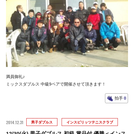
満員御礼♪
ミックスダブルス 中級9ペアで開催させて頂きます！
拍手
0
2014.12.31
男子ダブルス
インスピリッツテニスクラブ
12/30(火) 男子ダブルス 初級 賞品付 優勝＜インス