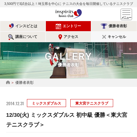
3,500円で3試合以上！埼玉県を中心に
テニスの大会を毎日開催しているテニスクラブ
インスピリッツテニスクラ
メ
インスピとは
エントリー
優勝者表彰
講座について
アクセス
キャンセル
GALLERY
優勝者表彰
優勝者表彰
HOME
2014.12.31
ミックスダブルス
東大宮テニスクラブ
12/30(火) ミックスダブルス 初中級 優勝＜東大宮
テニスクラブ＞