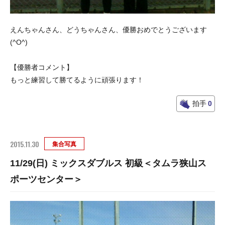
えんちゃんさん、どうちゃんさん、優勝おめでとうございます
(^O^)
【優勝者コメント】
もっと練習して勝てるように頑張ります！
拍手
0
2015.11.30
集合写真
11/29(日) ミックスダブルス 初級＜タムラ狭山ス
ポーツセンター＞