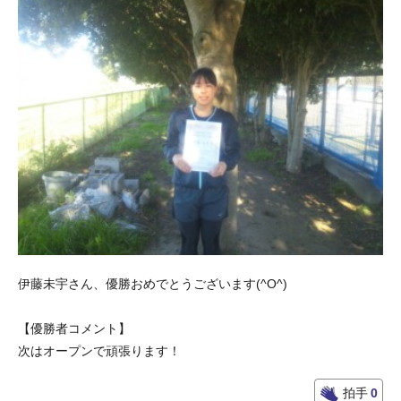
伊藤未宇さん、優勝おめでとうございます(^O^)
【優勝者コメント】
次はオープンで頑張ります！
拍手
0