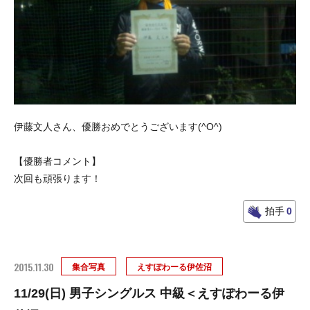
伊藤文人さん、優勝おめでとうございます(^O^)
【優勝者コメント】
次回も頑張ります！
拍手
0
2015.11.30
集合写真
えすぽわーる伊佐沼
11/29(日) 男子シングルス 中級＜えすぽわーる伊