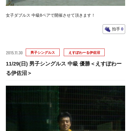
女子ダブルス 中級8ペアで開催させて頂きます！
拍手
0
2015.11.30
男子シングルス
えすぽわーる伊佐沼
11/29(日) 男子シングルス 中級 優勝＜えすぽわー
る伊佐沼＞