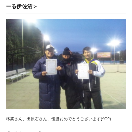
ーる伊佐沼＞
林翼さん、出原右さん、優勝おめでとうございます(^O^)