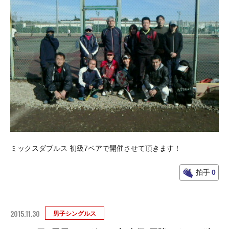
ミックスダブルス 初級7ペアで開催させて頂きます！
拍手
0
2015.11.30
男子シングルス