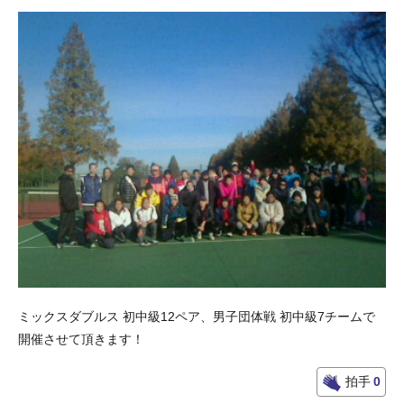
ミックスダブルス 初中級12ペア、男子団体戦 初中級7チームで
開催させて頂きます！
拍手
0