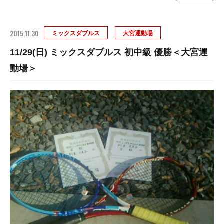
2015.11.30
ミックスダブルス
大宮運動場
11/29(日) ミックスダブルス 初中級 優勝＜大宮運
動場＞