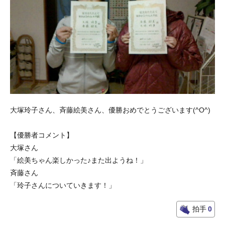
大塚玲子さん、斉藤絵美さん、優勝おめでとうございます(^O^)
【優勝者コメント】
大塚さん
「絵美ちゃん楽しかった♪また出ようね！」
斉藤さん
「玲子さんについていきます！」
拍手
0