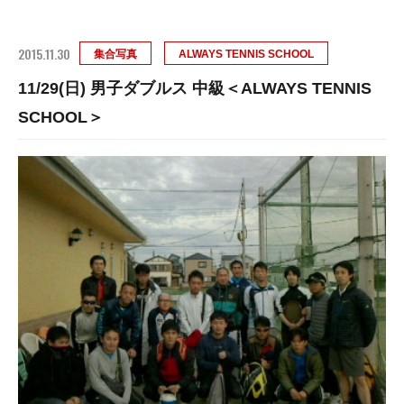
2015.11.30
集合写真
ALWAYS TENNIS SCHOOL
11/29(日) 男子ダブルス 中級＜ALWAYS TENNIS
SCHOOL＞