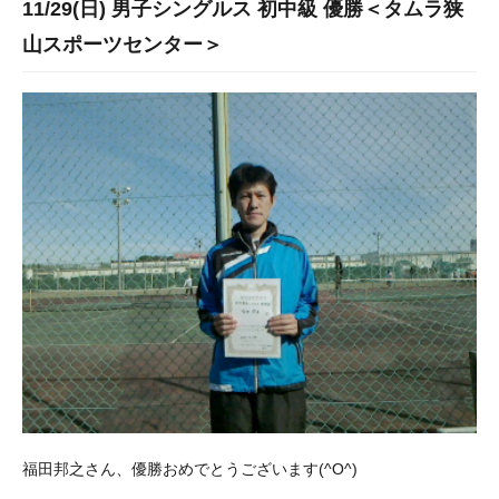
11/29(日) 男子シングルス 初中級 優勝＜タムラ狭
山スポーツセンター＞
福田邦之さん、優勝おめでとうございます(^O^)