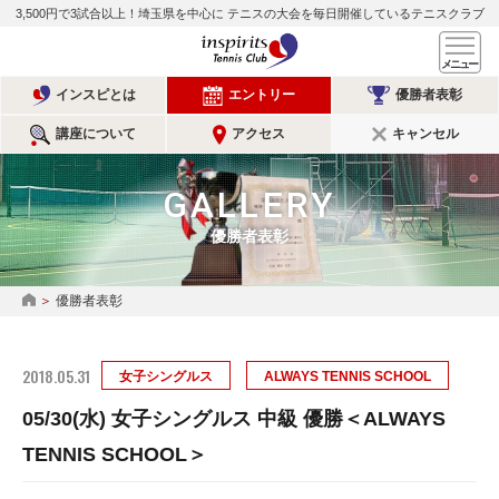
3,500円で3試合以上！埼玉県を中心に
テニスの大会を毎日開催しているテニスクラブ
インスピリッツテニスクラ
メ
インスピとは
エントリー
優勝者表彰
講座について
アクセス
キャンセル
GALLERY
優勝者表彰
優勝者表彰
HOME
2018.05.31
女子シングルス
ALWAYS TENNIS SCHOOL
05/30(水) 女子シングルス 中級 優勝＜ALWAYS
TENNIS SCHOOL＞