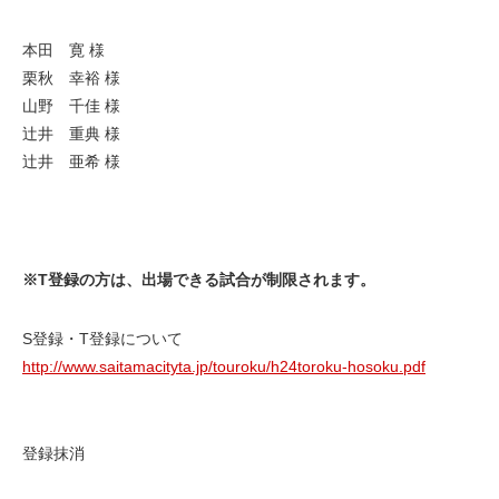
本田 寛 様
栗秋 幸裕 様
山野 千佳 様
辻井 重典 様
辻井 亜希 様
※T登録の方は、出場できる試合が制限されます。
S登録・T登録について
http://www.saitamacityta.jp/touroku/h24toroku-hosoku.pdf
登録抹消