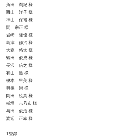
角田 剛紀 様
西山 洋子 様
神山 保裕 様
関 宗正 様
岩崎 隆優 様
島津 修治 様
大森 悠太 様
鶴田 俊成 様
長沢 信之 様
有山 浩 様
榎本 里美 様
興梠 崇 様
岡田 絵真 様
板垣 志乃布 様
与田 俊治 様
渡辺 正幸 様
T登録