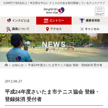
3,500円で3試合以上！埼玉県を中心に
テニスの大会を毎日開催しているテニスクラブ
インスピリッツテニスクラ
メ
インスピとは
エントリー
優勝者表彰
講座について
アクセス
キャンセル
NEWS
お知らせ
お知らせ
平成24年度さいたま市テニス協会 登録・登録抹消 受付者
HOME
2012.06.27
平成24年度さいたま市テニス協会 登録・
登録抹消 受付者