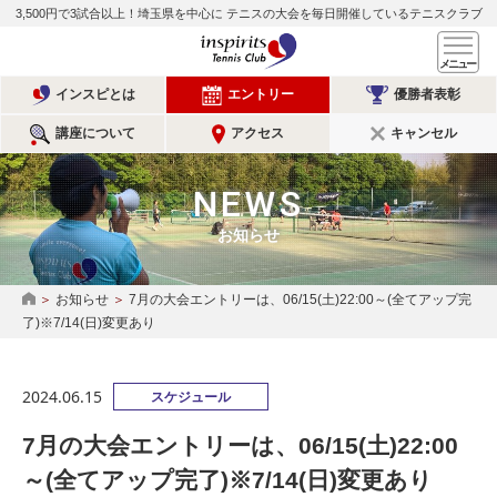
3,500円で3試合以上！埼玉県を中心に
テニスの大会を毎日開催しているテニスクラブ
インスピリッツテニスクラ
メ
インスピとは
エントリー
優勝者表彰
講座について
アクセス
キャンセル
NEWS
お知らせ
お知らせ
7月の大会エントリーは、06/15(土)22:00～(全てアップ完
HOME
了)※7/14(日)変更あり
2024.06.15
スケジュール
7月の大会エントリーは、06/15(土)22:00
～(全てアップ完了)※7/14(日)変更あり