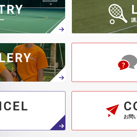
TRY
ー
講
LERY
NCEL
C
お問