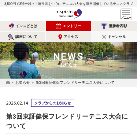
3,500円で3試合以上！埼玉県を中心に
テニスの大会を毎日開催しているテニスクラブ
インスピリッツテニスクラ
メ
インスピとは
エントリー
優勝者表彰
講座について
アクセス
キャンセル
NEWS
お知らせ
お知らせ
第3回東証健保フレンドリーテニス大会について
HOME
2026.02.14
クラブからのお知らせ
第3回東証健保フレンドリーテニス大会に
ついて