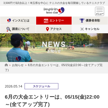
3,500円で3試合以上！埼玉県を中心に
テニスの大会を毎日開催しているテニスクラブ
インスピリッツテニスクラ
メ
インスピとは
エントリー
優勝者表彰
講座について
アクセス
キャンセル
NEWS
お知らせ
お知らせ
6月の大会エントリーは、05/15(金)22:00～(全てアップ完
HOME
了)
2026.05.14
スケジュール
6月の大会エントリーは、05/15(金)22:00
～(全てアップ完了)