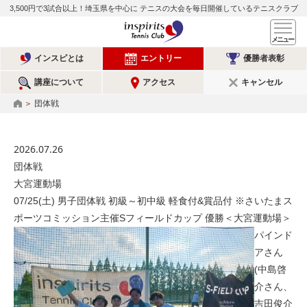
3,500円で3試合以上！埼玉県を中心に
テニスの大会を毎日開催しているテニスクラブ
インスピリッツテニスクラ
メ
インスピとは
エントリー
優勝者表彰
講座について
アクセス
キャンセル
団体戦
HOME
2026.07.26
団体戦
大宮運動場
07/25(土) 男子団体戦 初級～初中級 軽食付&賞品付 ※さいたまス
ポーツコミッション主催Sフィールドカップ 優勝＜大宮運動場＞
パインド
アさん
(中島啓
介さん、
吉田俊介