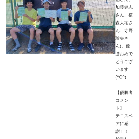
加藤健志
さん、横
森大祐さ
ん、寺野
玲央さ
ん)、優
勝おめで
とうござ
います
(^O^)
【優勝者
コメン
ト】
テニスベ
アに感
謝！！