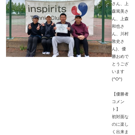
さん、上
森篤美さ
ん、上森
和也さ
ん、川村
敦史さ
ん)、優
勝おめで
とうござ
います
(^O^)
【優勝者
コメン
ト】
初対面な
のに楽し
く出来ま