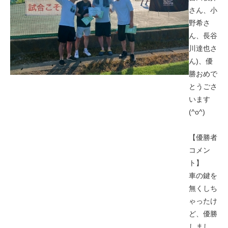
さん、小
野希さ
ん、長谷
川達也さ
ん)、優
勝おめで
とうごさ
います
(^o^)
【優勝者
コメン
ト】
車の鍵を
無くしち
ゃったけ
ど、優勝
しまし