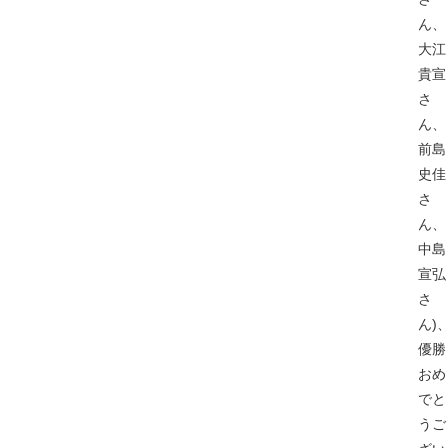
ん、
大江
貴宣
さ
ん、
前島
史佳
さ
ん、
中島
宣弘
さ
ん)
優勝
おめ
でと
うご