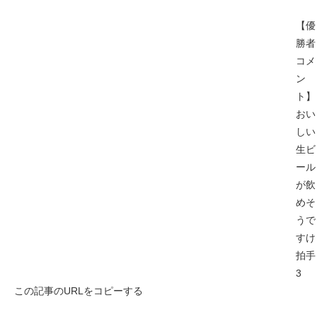
【優
勝者
コメ
ン
ト】
おい
しい
生ビ
ール
が飲
めそ
うで
すけ
拍手
3
この記事のURLをコピーする