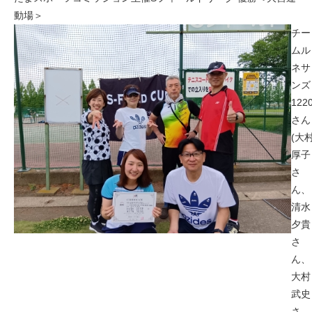
動場＞
チー
ムル
ネサ
ンズ
122
さん
(大
厚子
さ
ん、
清水
夕貴
さ
ん、
大村
武史
さ