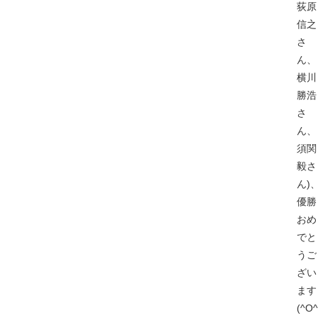
荻原
信之
さ
ん、
横川
勝浩
さ
ん、
須関
毅さ
ん)
優勝
おめ
でと
うご
ざい
ます
(^O^