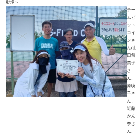
動場＞
チー
ムビ
ット
コイ
ンさ
ん(
田留
美子
さ
ん、
原暁
子さ
ん、
近藤
かん
奈さ
ん、