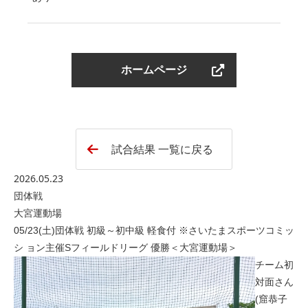
ホームページ
試合結果 一覧に戻る
2026.05.23
団体戦
大宮運動場
05/23(土)団体戦 初級～初中級 軽食付 ※さいたまスポーツコミッ
シ ョン主催Sフィールドリーグ 優勝＜大宮運動場＞
チーム初
対面さん
(窟恭子