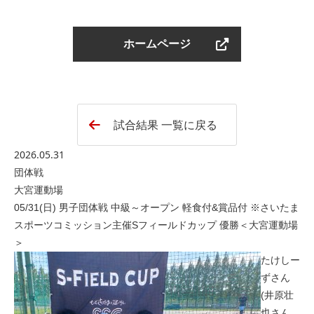
ホームページ
試合結果 一覧に戻る
2026.05.31
団体戦
大宮運動場
05/31(日) 男子団体戦 中級～オープン 軽食付&賞品付 ※さいたま
スポーツコミッション主催Sフィールドカップ 優勝＜大宮運動場
＞
たけしー
ずさん
(井原壮
也さん、