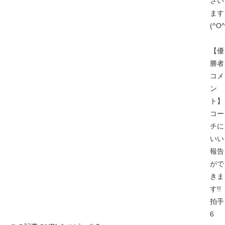
ざい
ます
(^O^
【優
勝者
コメ
ン
ト】
コー
チに
いい
報告
がで
きま
す!!
拍手
6