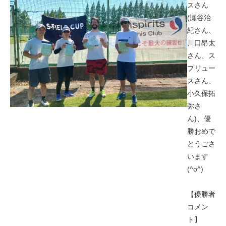
スさん
(瀬谷治
紀さん、
川口昂太
さん、ス
プリュー
スさん、
小久保拓
弥さ
ん)、優
勝おめで
とうごさ
います
(^o^)
【優勝者
コメン
ト】